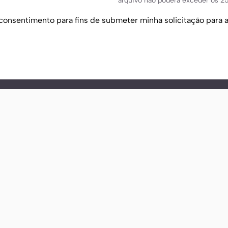
arquivo não poderá exceder os 25
nsentimento para fins de submeter minha solicitação para a
CADMO
Nos
mos
Sobre
Hosp
Convênios
Hosp
Pro
Psiq
 Dr. Gustavo Sehnem, CRM PR-24121 - RQE 651 | Diretor clín