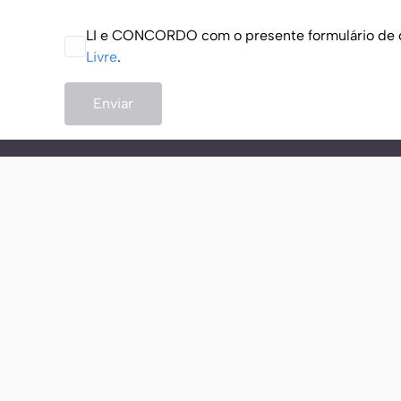
LI e CONCORDO com o presente formulário de co
Livre
.
Enviar
A ViV
Quem so
Blog
Parte do maior grupo de saúde mental do Brasil
© Todos os direitos reservados
| Diretor técnico: