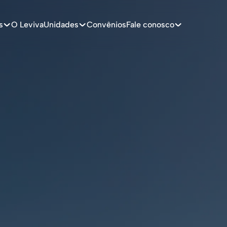
s
O Leviva
Unidades
Convênios
Fale conosco