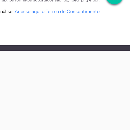
MB. Os formatos suportados são jpg, jpeg, png e pdf.
nálise.
Acesse aqui o Termo de Consentimento
sas unidades
Fale conosco
ital-Dia
Contato
ital Internação
Portal do titular
nto Atendimento em
Ouvidoria
uiatria
ico: Dr. Guilherme Góis, CRM PR-22676 - RQE 16539